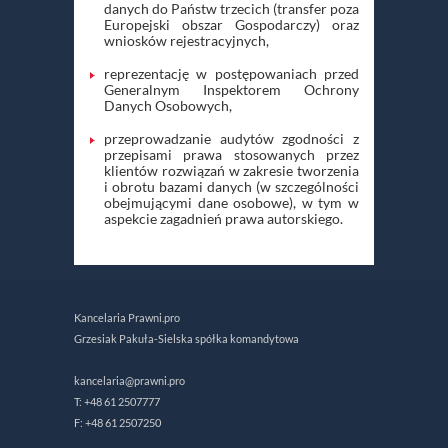
danych do Państw trzecich (transfer poza
Europejski obszar Gospodarczy) oraz
wniosków rejestracyjnych,
reprezentację w postępowaniach przed
Generalnym Inspektorem Ochrony
Danych Osobowych,
przeprowadzanie audytów zgodności z
przepisami prawa stosowanych przez
klientów rozwiązań w zakresie tworzenia
i obrotu bazami danych (w szczególności
obejmującymi dane osobowe), w tym w
aspekcie zagadnień prawa autorskiego.
Kancelaria Prawni.pro
Grzesiak Pakuła-Sielska spółka komandytowa
kancelaria@prawni.pro
T: +48 61 2507777
F: +48 61 2507250