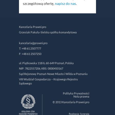
szczegółową ofertę,
napisz do nas
.
Kancelaria Prawni.pro
Grzesiak Pakuła-Sielska spółka komandytowa
kancelaria@prawni.pro
T: +48 61 2507777
F: +48 61 2507250
ul. Piątkowska 118/6, 60-649 Poznań, Polska
NIP: 7822557206, KRS: 0000450167
Sąd Rejonowy Poznań-Nowe Miasto i Wilda w Poznaniu
VIII Wydział Gospodarczy – Krajowego Rejestru
Sądowego
Polityka Prywatności
Nota prawna
© 2013 Kancelaria Prawni.pro
Realizacja: Synergia