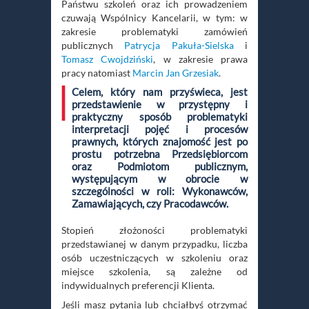
Państwu szkoleń oraz ich prowadzeniem
czuwają Wspólnicy Kancelarii, w tym: w
zakresie problematyki zamówień
publicznych
Patrycja Pakuła-Sielska
i
Tomasz Cwojdziński
, w zakresie prawa
pracy natomiast
Marcin Jan Grzesiak
.
Celem, który nam przyświeca, jest
przedstawienie w przystępny i
praktyczny sposób problematyki
interpretacji pojęć i procesów
prawnych, których znajomość jest po
prostu potrzebna Przedsiębiorcom
oraz Podmiotom publicznym,
występującym w obrocie w
szczególności w roli: Wykonawców,
Zamawiających, czy Pracodawców.
Stopień złożoności problematyki
przedstawianej w danym przypadku, liczba
osób uczestniczących w szkoleniu oraz
miejsce szkolenia, są zależne od
indywidualnych preferencji Klienta.
Jeśli masz pytania lub chciałbyś otrzymać